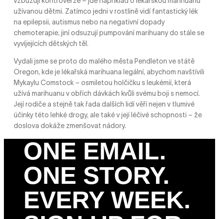
vzbuzují kontroverze – jde například o lékařskou marihuanu
užívanou dětmi. Zatímco jedni v rostlině vidí fantastický lék
na epilepsii, autismus nebo na negativní dopady
chemoterapie, jiní odsuzují pumpování marihuany do stále se
vyvíjejících dětských těl.
Vydali jsme se proto do malého města Pendleton ve státě
Oregon, kde je lékařská marihuana legální, abychom navštívili
Mykaylu Comstock – osmiletou holčičku s leukémií, která
užívá marihuanu v obřích dávkách kvůli svému boji s nemocí.
Její rodiče a stejně tak řada dalších lidí věří nejen v tlumivé
účinky této lehké drogy, ale také v její léčivé schopnosti – že
doslova dokáže zmenšovat nádory.
ONE EMAIL.
ONE STORY.
EVERY WEEK.