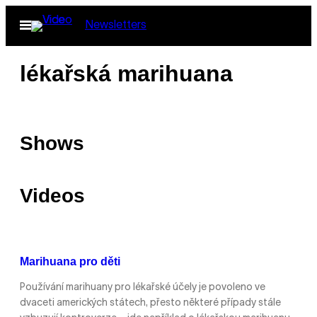
Skip
Open
Newsletters
to
Menu
content
lékařská marihuana
Shows
Videos
Marihuana pro děti
Používání marihuany pro lékařské účely je povoleno ve
dvaceti amerických státech, přesto některé případy stále