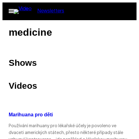
Skip
Open
Newsletters
to
Menu
content
medicine
Shows
Videos
Marihuana pro děti
Používání marihuany pro lékařské účely je povoleno ve
dvaceti amerických státech, přesto některé případy stále