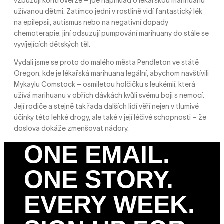
vzbuzují kontroverze – jde například o lékařskou marihuanu
užívanou dětmi. Zatímco jedni v rostlině vidí fantastický lék
na epilepsii, autismus nebo na negativní dopady
chemoterapie, jiní odsuzují pumpování marihuany do stále se
vyvíjejících dětských těl.
Vydali jsme se proto do malého města Pendleton ve státě
Oregon, kde je lékařská marihuana legální, abychom navštívili
Mykaylu Comstock – osmiletou holčičku s leukémií, která
užívá marihuanu v obřích dávkách kvůli svému boji s nemocí.
Její rodiče a stejně tak řada dalších lidí věří nejen v tlumivé
účinky této lehké drogy, ale také v její léčivé schopnosti – že
doslova dokáže zmenšovat nádory.
ONE EMAIL.
ONE STORY.
EVERY WEEK.