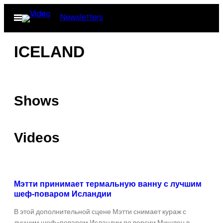
Skip
Open
Newsletters
to
Menu
content
ICELAND
Shows
Videos
Мэтти принимает термальную ванну с лучшим
шеф-поваром Исландии
В этой дополнительной сцене Мэтти снимает кураж с