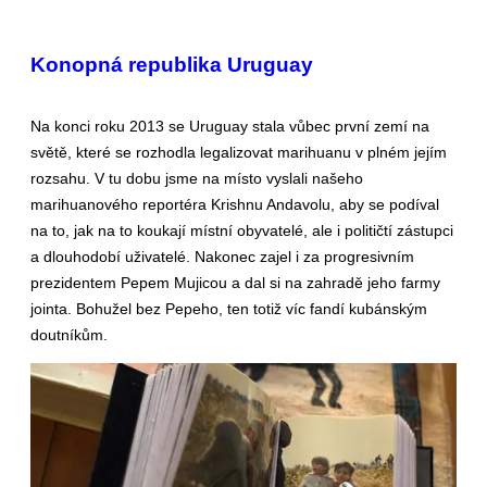
Konopná republika Uruguay
Na konci roku 2013 se Uruguay stala vůbec první zemí na
světě, které se rozhodla legalizovat marihuanu v plném jejím
rozsahu. V tu dobu jsme na místo vyslali našeho
marihuanového reportéra Krishnu Andavolu, aby se podíval
na to, jak na to koukají místní obyvatelé, ale i političtí zástupci
a dlouhodobí uživatelé. Nakonec zajel i za progresivním
prezidentem Pepem Mujicou a dal si na zahradě jeho farmy
jointa. Bohužel bez Pepeho, ten totiž víc fandí kubánským
doutníkům.