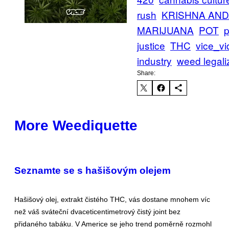
rush
KRISHNA AN
MARIJUANA
POT
p
justice
THC
vice_v
industry
weed legali
Share:
More Weediquette
Seznamte se s hašišovým olejem
Hašišový olej, extrakt čistého THC, vás dostane mnohem víc
než váš sváteční dvaceticentimetrový čistý joint bez
přidaného tabáku. V Americe se jeho trend poměrně rozmohl