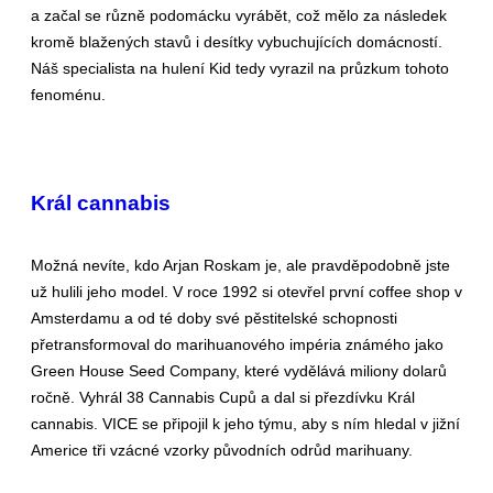
a začal se různě podomácku vyrábět, což mělo za následek
kromě blažených stavů i desítky vybuchujících domácností.
Náš specialista na hulení Kid tedy vyrazil na průzkum tohoto
fenoménu.
Král cannabis
Možná nevíte, kdo Arjan Roskam je, ale pravděpodobně jste
už hulili jeho model. V roce 1992 si otevřel první coffee shop v
Amsterdamu a od té doby své pěstitelské schopnosti
přetransformoval do marihuanového impéria známého jako
Green House Seed Company, které vydělává miliony dolarů
ročně. Vyhrál 38 Cannabis Cupů a dal si přezdívku Král
cannabis. VICE se připojil k jeho týmu, aby s ním hledal v jižní
Americe tři vzácné vzorky původních odrůd marihuany.