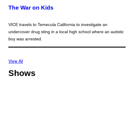
The War on Kids
VICE travels to Temecula California to investigate an
undercover drug sting in a local high school where an autistic
boy was arrested.
View All
Shows
O
f
f
T
s
h
h
o
o
C
t
r
h