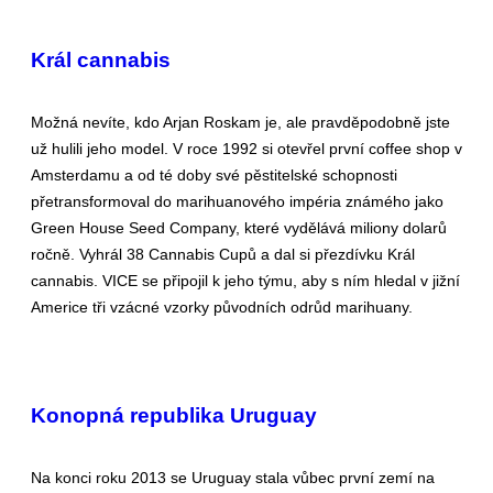
Král cannabis
Možná nevíte, kdo Arjan Roskam je, ale pravděpodobně jste
už hulili jeho model. V roce 1992 si otevřel první coffee shop v
Amsterdamu a od té doby své pěstitelské schopnosti
přetransformoval do marihuanového impéria známého jako
Green House Seed Company, které vydělává miliony dolarů
ročně. Vyhrál 38 Cannabis Cupů a dal si přezdívku Král
cannabis. VICE se připojil k jeho týmu, aby s ním hledal v jižní
Americe tři vzácné vzorky původních odrůd marihuany.
Konopná republika Uruguay
Na konci roku 2013 se Uruguay stala vůbec první zemí na