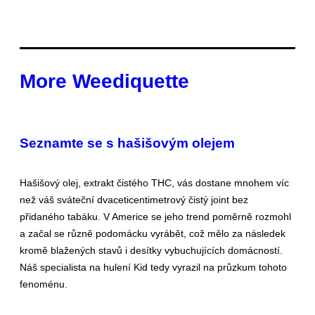
More Weediquette
Seznamte se s hašišovým olejem
Hašišový olej, extrakt čistého THC, vás dostane mnohem víc
než váš sváteční dvaceticentimetrový čistý joint bez
přidaného tabáku. V Americe se jeho trend poměrně rozmohl
a začal se různě podomácku vyrábět, což mělo za následek
kromě blažených stavů i desítky vybuchujících domácností.
Náš specialista na hulení Kid tedy vyrazil na průzkum tohoto
fenoménu.